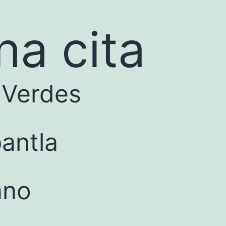
a cita
 Verdes
antla
ano