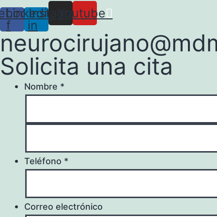
ebook-
Linkedin-
Instagram
Youtube
f
in
neurocirujano@md
Solicita una cita
Nombre
*
Teléfono
*
Correo electrónico