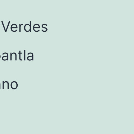
 Verdes
antla
ano